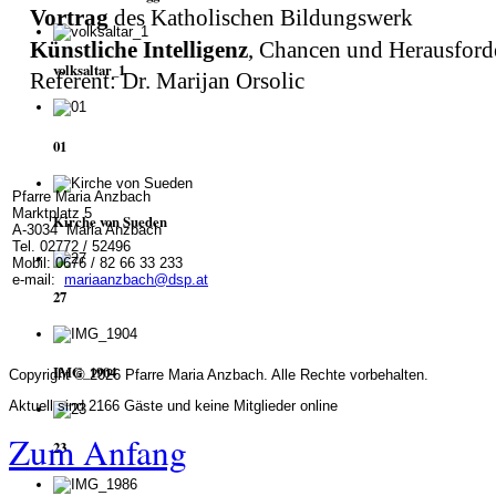
Vortrag
des Katholischen Bildungswerk
Künstliche Intelligenz
, Chancen und Herausfor
volksaltar_1
Referent: Dr. Marijan Orsolic
01
Pfarre Maria Anzbach
Marktplatz 5
Kirche von Sueden
A-3034 Maria Anzbach
Tel. 02772 / 52496
Mobil: 0676 / 82 66 33 233
e-mail:
mariaanzbach@dsp.at
27
IMG_1904
Copyright © 2026 Pfarre Maria Anzbach. Alle Rechte vorbehalten.
Aktuell sind 2166 Gäste und keine Mitglieder online
Zum Anfang
23