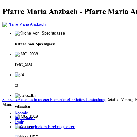
Pfarre Maria Anzbach - Pfarre Maria 
Kirche_von_Spechtgasse
IMG_2038
24
Startseite
Aktuelles in unserer Pfarre
Aktuelle Gottesdienstordnung
Details - Vortrag "
Menu
volksaltar
Kontakt
Impressum
Login
IMG_1919
Kirchenglocken