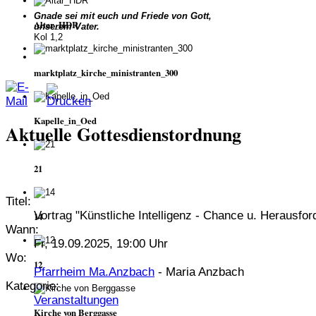
Gnade sei mit euch und Friede von Gott,
Altar_HDR
unserem Vater.
Kol 1,2
marktplatz_kirche_ministranten_300
Kapelle_in_Oed
Aktuelle Gottesdienstordnung
21
Titel:
Vortrag "Künstliche Intelligenz - Chance u. Herausfor
14
Wann:
Fr, 19.09.2025, 19:00 Uhr
Wo:
12
Pfarrheim Ma.Anzbach
- Maria Anzbach
Kategorie:
Veranstaltungen
Kirche von Berggasse