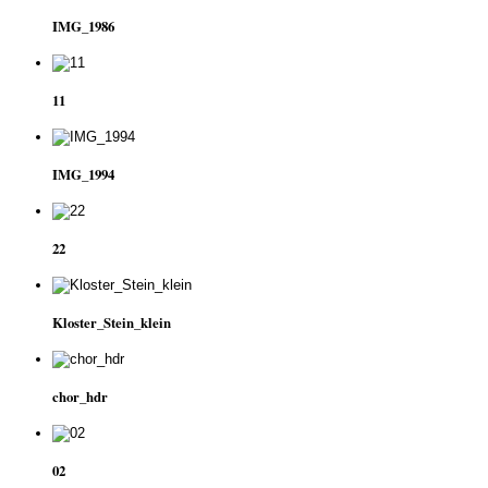
IMG_1986
11
IMG_1994
22
Kloster_Stein_klein
chor_hdr
02