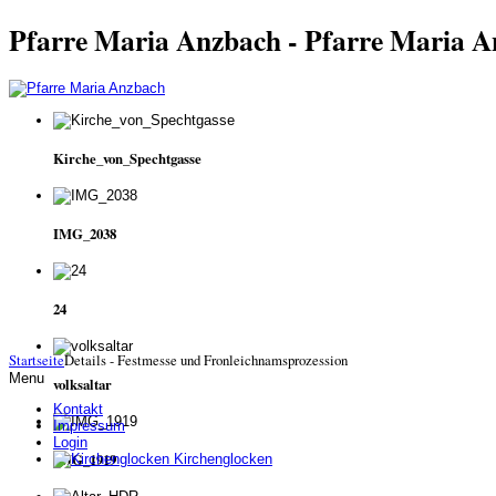
Pfarre Maria Anzbach - Pfarre Maria 
Kirche_von_Spechtgasse
IMG_2038
24
Startseite
Details - Festmesse und Fronleichnamsprozession
Menu
volksaltar
Kontakt
Impressum
Login
IMG_1919
Kirchenglocken