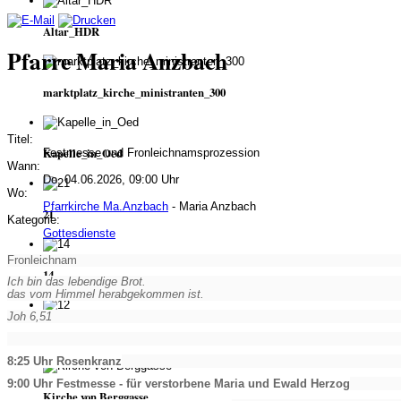
Altar_HDR
Pfarre Maria Anzbach
marktplatz_kirche_ministranten_300
Titel:
Kapelle_in_Oed
Festmesse und Fronleichnamsprozession
Wann:
Do, 04.06.2026, 09:00 Uhr
Wo:
Pfarrkirche Ma.Anzbach
- Maria Anzbach
21
Kategorie:
Gottesdienste
Fronleichnam
14
Ich bin das lebendige Brot.
das vom Himmel herabgekommen ist.
Joh 6,51
12
8:25 Uhr Rosenkranz
9:00 Uhr Festmesse - für verstorbene Maria und Ewald Herzog
Kirche von Berggasse