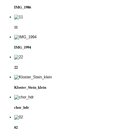
IMG_1986
11
IMG_1994
22
Kloster_Stein_klein
chor_hdr
02