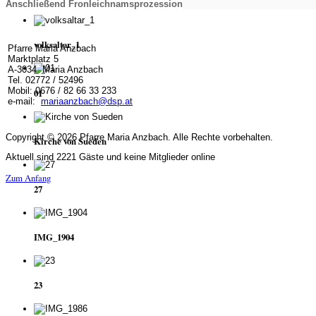
Anschließend Fronleichnamsprozession
volksaltar_1
Pfarre Maria Anzbach
Marktplatz 5
A-3034 Maria Anzbach
Tel. 02772 / 52496
Mobil: 0676 / 82 66 33 233
01
e-mail:
mariaanzbach@dsp.at
Copyright © 2026 Pfarre Maria Anzbach. Alle Rechte vorbehalten.
Kirche von Sueden
Aktuell sind 2221 Gäste und keine Mitglieder online
Zum Anfang
27
IMG_1904
23