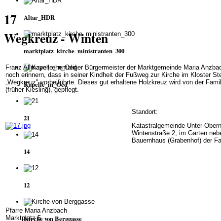
17
Altar_HDR
Wegkreuz - Winten
marktplatz_kirche_ministranten_300
Franz Allmayer, ehemaliger Bürgermeister der Marktgemeinde Maria Anzba
noch erinnern, dass in seiner Kindheit der Fußweg zur Kirche im Kloster S
„Wegkreuz" vorbeiführte. Dieses gut erhaltene Holzkreuz wird von der Fami
Kapelle_in_Oed
(früher Kiesling), gepflegt.
Standort
:
21
Katastralgemeinde Unter-Obern
Wintenstraße 2, im Garten ne
Bauernhaus (Grabenhof) der Fa
14
12
Pfarre Maria Anzbach
Marktplatz 5
Kirche von Berggasse