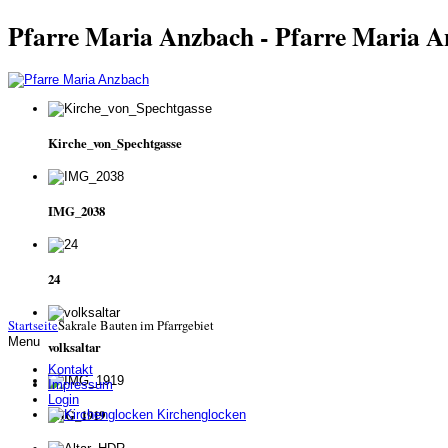
Pfarre Maria Anzbach - Pfarre Maria 
Kirche_von_Spechtgasse
IMG_2038
24
Startseite
Sakrale Bauten im Pfarrgebiet
Menu
volksaltar
Kontakt
Impressum
Login
IMG_1919
Kirchenglocken