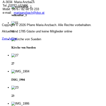
A-3034 Maria Anzbach
Tel. 02772 / 52496
Mobil: 0676 / 82 66 33 233
e-mail:
mariaanzbach@dsp.at
volksaltar_1
Copyright © 2026 Pfarre Maria Anzbach. Alle Rechte vorbehalten.
01
Aktuell sind 1785 Gäste und keine Mitglieder online
Zum Anfang
Kirche von Sueden
27
IMG_1904
23