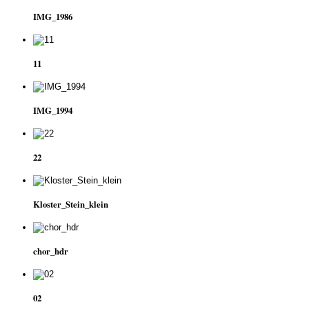
IMG_1986
11
IMG_1994
22
Kloster_Stein_klein
chor_hdr
02