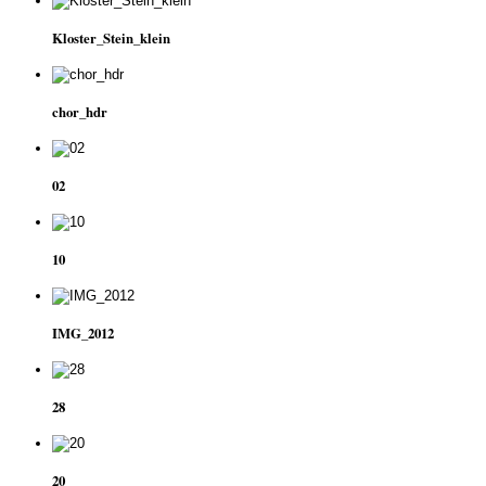
Kloster_Stein_klein
chor_hdr
02
10
IMG_2012
28
20