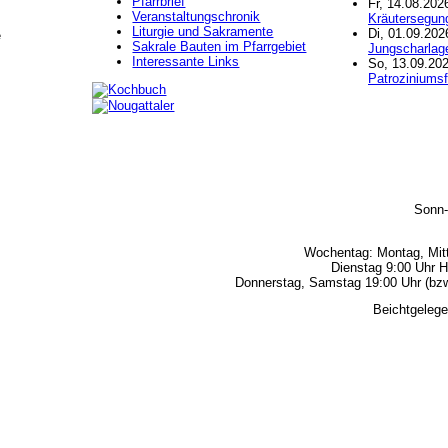
Pfarrbrief
Fr, 14.08.202
Veranstaltungschronik
Kräutersegun
Liturgie und Sakramente
Di, 01.09.202
e
Sakrale Bauten im Pfarrgebiet
Jungscharlag
Interessante Links
So, 13.09.202
Patroziniumsf
Sonn-
Wochentag: Montag, Mitt
Dienstag 9:00 Uhr H
Donnerstag, Samstag 19:00 Uhr (bzw.
Beichtgelege