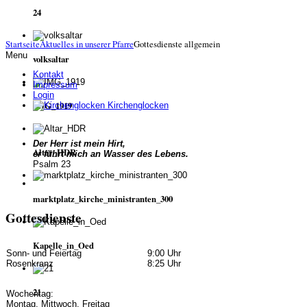
24
Startseite
Aktuelles in unserer Pfarre
Gottesdienste allgemein
Menu
volksaltar
Kontakt
Impressum
Login
IMG_1919
Kirchenglocken
Der Herr ist mein Hirt,
Altar_HDR
er führt mich an Wasser des Lebens.
Psalm 23
marktplatz_kirche_ministranten_300
Gottesdienste
Kapelle_in_Oed
Sonn- und Feiertag
9:00 Uhr
Rosenkranz
8:25 Uhr
21
Wochentag:
Montag, Mittwoch, Freitag