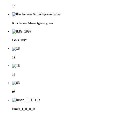
15
Kirche von Mozartgasse gross
IMG_1997
18
16
03
Innen_1_H_D_R