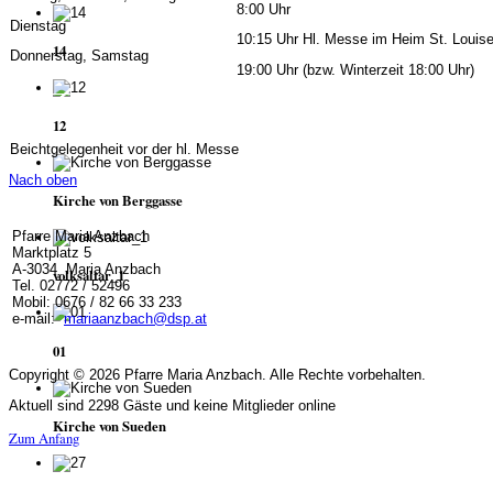
8:00 Uhr
Dienstag
10:15 Uhr Hl. Messe im Heim St. Louis
14
Donnerstag, Samstag
19:00 Uhr (bzw. Winterzeit 18:00 Uhr)
12
Beichtgelegenheit vor der hl. Messe
Nach oben
Kirche von Berggasse
Pfarre Maria Anzbach
Marktplatz 5
A-3034 Maria Anzbach
volksaltar_1
Tel. 02772 / 52496
Mobil: 0676 / 82 66 33 233
e-mail:
mariaanzbach@dsp.at
01
Copyright © 2026 Pfarre Maria Anzbach. Alle Rechte vorbehalten.
Aktuell sind 2298 Gäste und keine Mitglieder online
Kirche von Sueden
Zum Anfang