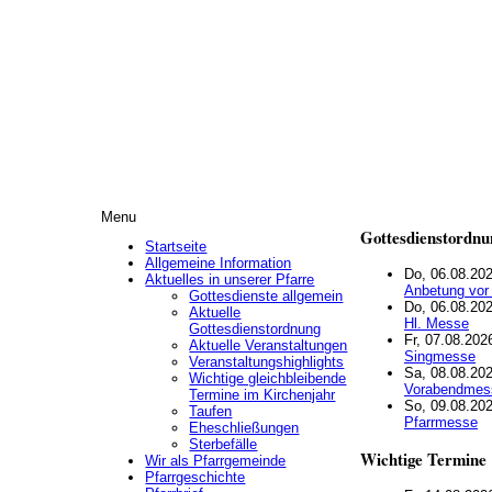
Menu
Gottesdienstordnu
Startseite
Allgemeine Information
Do, 06.08.202
Aktuelles in unserer Pfarre
Anbetung vor
Gottesdienste allgemein
Do, 06.08.202
Aktuelle
Hl. Messe
Gottesdienstordnung
Fr, 07.08.202
Aktuelle Veranstaltungen
Singmesse
Veranstaltungshighlights
Sa, 08.08.202
Wichtige gleichbleibende
Vorabendmes
Termine im Kirchenjahr
So, 09.08.202
Taufen
Pfarrmesse
Eheschließungen
Sterbefälle
Wichtige Termine
Wir als Pfarrgemeinde
Pfarrgeschichte