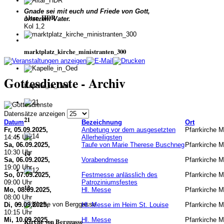
Gnade sei mit euch und Friede von Gott,
Altar_HDR
unserem Vater.
Kol 1,2
marktplatz_kirche_ministranten_300
Gottesdienste - Archiv
Kapelle_in_Oed
Datensätze anzeigen
21
Datum
Bezeichnung
Ort
Fr, 05.09.2025,
Anbetung vor dem ausgesetzten
Pfarrkirche 
14:45 Uhr
Allerheiligsten
Sa, 06.09.2025,
Taufe von Marie Therese Buschneg
Pfarrkirche 
10:30 Uhr
14
Sa, 06.09.2025,
Vorabendmesse
Pfarrkirche 
19:00 Uhr
So, 07.09.2025,
Festmesse anlässlich des
Pfarrkirche 
09:00 Uhr
Patroziniumsfestes
12
Mo, 08.09.2025,
Hl. Messe
Pfarrkirche 
08:00 Uhr
Di, 09.09.2025,
Hl. Messe im Heim St. Louise
Pfarrkirche 
10:15 Uhr
Mi, 10.09.2025,
Hl. Messe
Pfarrkirche 
Kirche von Berggasse