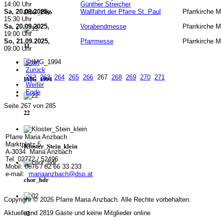
14:00 Uhr
Günther Streicher
IMG_1986
Sa, 20.09.2025,
Wallfahrt der Pfarre St. Paul
Pfarrkirche 
15:30 Uhr
Sa, 20.09.2025,
Vorabendmesse
Pfarrkirche 
19:00 Uhr
So, 21.09.2025,
Pfarrmesse
Pfarrkirche 
11
09:00 Uhr
Start
Zurück
262
263
264
265
266
267
268
269
270
271
IMG_1994
Weiter
Ende
Seite 267 von 285
22
Pfarre Maria Anzbach
Marktplatz 5
Kloster_Stein_klein
A-3034 Maria Anzbach
Tel. 02772 / 52496
Mobil: 0676 / 82 66 33 233
e-mail:
mariaanzbach@dsp.at
chor_hdr
Copyright © 2026 Pfarre Maria Anzbach. Alle Rechte vorbehalten.
02
Aktuell sind 2819 Gäste und keine Mitglieder online