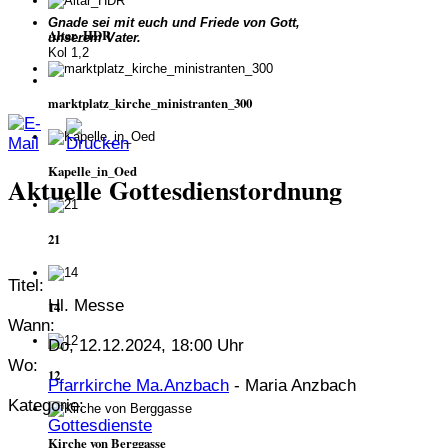
Gnade sei mit euch und Friede von Gott,
Altar_HDR
unserem Vater.
Kol 1,2
marktplatz_kirche_ministranten_300
Kapelle_in_Oed
Aktuelle Gottesdienstordnung
21
Titel:
Hl. Messe
14
Wann:
Do, 12.12.2024, 18:00 Uhr
Wo:
12
Pfarrkirche Ma.Anzbach
- Maria Anzbach
Kategorie:
Gottesdienste
Kirche von Berggasse