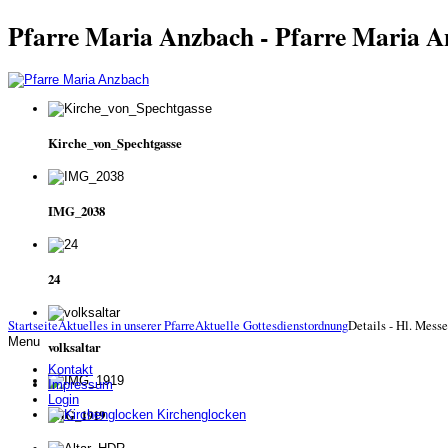
Pfarre Maria Anzbach - Pfarre Maria 
Kirche_von_Spechtgasse
IMG_2038
24
Startseite
Aktuelles in unserer Pfarre
Aktuelle Gottesdienstordnung
Details - Hl. Messe
Menu
volksaltar
Kontakt
Impressum
Login
IMG_1919
Kirchenglocken