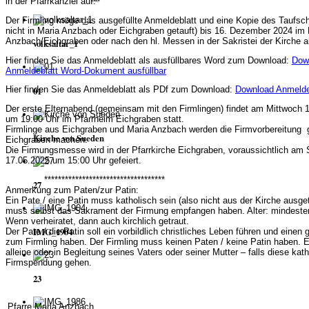
in der Pfarrkanzlei auf.
Der Firmling möge das ausgefüllte Anmeldeblatt und eine Kopie des Taufsche
nicht in Maria Anzbach oder Eichgraben getauft) bis 16. Dezember 2024 im 
Anzbach/Eichgraben oder nach den hl. Messen in der Sakristei der Kirche 
volksaltar_1
Hier finden Sie das Anmeldeblatt als ausfüllbares Word zum Download:
Dow
Anmeldeblatt Word-Dokument ausfüllbar
Hier finden Sie das Anmeldeblatt als PDf zum Download:
Download Anmelde
01
Der erste Elternabend (gemeinsam mit den Firmlingen) findet am Mittwoch 
um 19:00 Uhr im Pfarrheim Eichgraben statt.
Firmlinge aus Eichgraben und Maria Anzbach werden die Firmvorbereitung
Kirche von Sueden
Eichgraben machen.
Die Firmungsmesse wird in der Pfarrkirche Eichgraben, voraussichtlich am
17.05.2025 um 15:00 Uhr gefeiert.
***********************************
27
Anmerkung zum Paten/zur Patin:
Ein Pate / eine Patin muss katholisch sein (also nicht aus der Kirche ausge
muss selbst das Sakrament der Firmung empfangen haben. Alter: mindeste
Wenn verheiratet, dann auch kirchlich getraut.
IMG_1904
Der Pate / die Patin soll ein vorbildlich christliches Leben führen und einen
zum Firmling haben. Der Firmling muss keinen Paten / keine Patin haben. 
alleine oder in Begleitung seines Vaters oder seiner Mutter – falls diese kath
Firmspendung gehen.
23
Pfarre Maria Anzbach