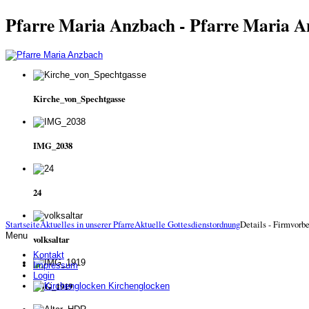
Pfarre Maria Anzbach - Pfarre Maria 
Kirche_von_Spechtgasse
IMG_2038
24
Startseite
Aktuelles in unserer Pfarre
Aktuelle Gottesdienstordnung
Details - Firmvorb
Menu
volksaltar
Kontakt
Impressum
Login
IMG_1919
Kirchenglocken