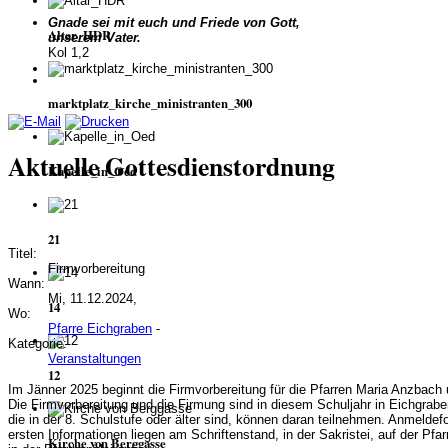
Gnade sei mit euch und Friede von Gott,
Altar_HDR
unserem Vater.
Kol 1,2
marktplatz_kirche_ministranten_300
Aktuelle Gottesdienstordnung
Kapelle_in_Oed
21
Titel:
Firmvorbereitung
Wann:
Mi, 11.12.2024,
14
Wo:
Pfarre Eichgraben
-
Kategorie:
Veranstaltungen
12
Im Jänner 2025 beginnt die Firmvorbereitung für die Pfarren Maria Anzbach
Die Firmvorbereitung und die Firmung sind in diesem Schuljahr in Eichgrabe
die in der 8. Schulstufe oder älter sind, können daran teilnehmen. Anmeldef
ersten Informationen liegen am Schriftenstand, in der Sakristei, auf der Pf
Kirche von Berggasse