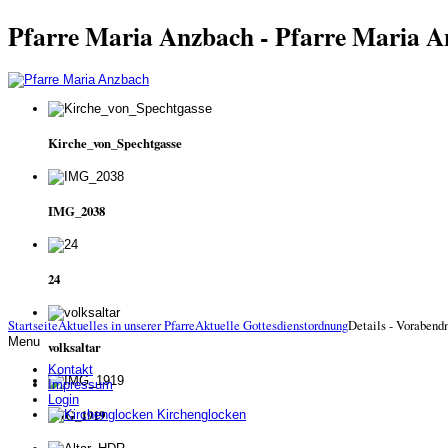
Pfarre Maria Anzbach - Pfarre Maria 
Kirche_von_Spechtgasse
IMG_2038
24
Startseite
Aktuelles in unserer Pfarre
Aktuelle Gottesdienstordnung
Details - Voraben
Menu
volksaltar
Kontakt
Impressum
Login
IMG_1919
Kirchenglocken