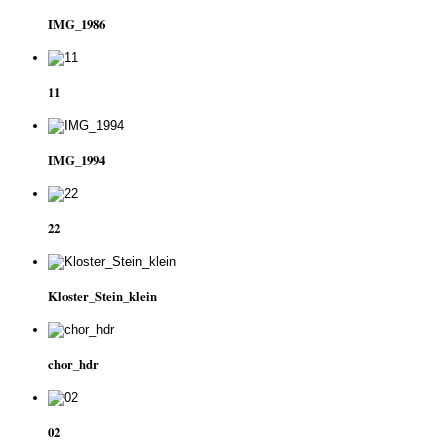
IMG_1986
11
IMG_1994
22
Kloster_Stein_klein
chor_hdr
02