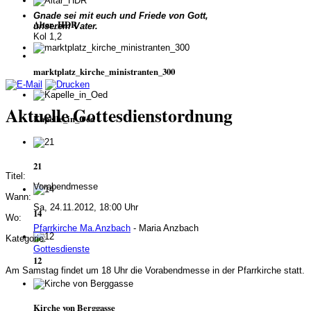
Gnade sei mit euch und Friede von Gott,
Altar_HDR
unserem Vater.
Kol 1,2
marktplatz_kirche_ministranten_300
Aktuelle Gottesdienstordnung
Kapelle_in_Oed
21
Titel:
Vorabendmesse
Wann:
Sa, 24.11.2012, 18:00 Uhr
14
Wo:
Pfarrkirche Ma.Anzbach
- Maria Anzbach
Kategorie:
Gottesdienste
12
Am Samstag findet um 18 Uhr die Vorabendmesse in der Pfarrkirche statt.
Kirche von Berggasse