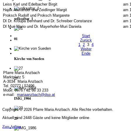
Leiss Karl und Edelbacher Birgit
am 1
Hajek Alexander und Zeidlinger Margit
am 1
Proksch Rudolf und Proksch Margarete
am 1
volksaltar_1
DI Dr. Kroupa Bernhard und Dr. Schreiber Constanze
am 1
DI Muri Mario und Dr. Mayerhofer-Muri Daniela
am 1
Start
01
Zurück
1
2
3
4
Weiter
Ende
Kirche von Sueden
Pfarre Maria Anzbach
Marktplatz 5
27
A-3034 Maria Anzbach
Tel. 02772 / 52496
Mobil: 0676 / 82 66 33 233
e-mail:
mariaanzbach@dsp.at
IMG_1904
Copyright © 2026 Pfarre Maria Anzbach. Alle Rechte vorbehalten.
23
Aktuell sind 2448 Gäste und keine Mitglieder online
Zum Anfang