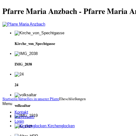
Pfarre Maria Anzbach - Pfarre Maria 
Kirche_von_Spechtgasse
IMG_2038
24
Startseite
Aktuelles in unserer Pfarre
Eheschließungen
Menu
volksaltar
Kontakt
Impressum
Login
IMG_1919
Kirchenglocken