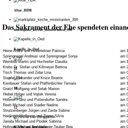
Altar_HDR
Das Sakrament der Ehe spendeten einan
marktplatz_kirche_ministranten_300
Kapelle_in_Oed
Heine Andre und Hinterleitner Patricia
am 1
Sprengnagel Andreas und Sprengnagel Sonja
am 0
Weinbub Martin und Hochreiter Claudia
am 1
Krebs Dr. Stefan und Killmeyer Bettina
am 2
21
Tisch Thomas und Zidar Lina
am 0
Stapfer Alexander und Knize Beatrix
am 0
Kienbauer Stefan und Pfaffenbichler Tamara
am 1
14
Gratzl Wolfgang und Selak Marion
am 2
Hiebel Holger und Vojtek Verena
am 0
Höllerer Franz und Pottendorfer Sandra
am 0
Reeh Michael und Stadler Nadine
am 0
12
Strutzenberger Jürgen und Zarda Sabine
am 2
Haidinger Wolfgang und Zinner Silvia
am 2
Janata Michael und Plodek Sabrina
am 0
Kirche von Berggasse
Hofinger Michael und Hofinger-Teuber Bea
am 0