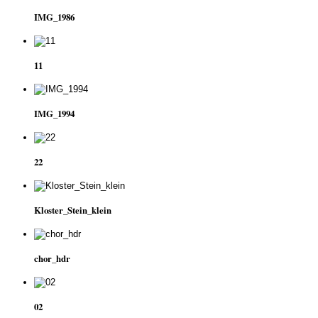
IMG_1986
11
IMG_1994
22
Kloster_Stein_klein
chor_hdr
02