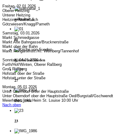
Freitag, 02.01.2026
Oberer Heitzing
Unterer Heitzing
volksaltar_1
Heitzing-Häuselbach
Götzwiesen/Knagg/Pameth
Samstag, 03.01.2026
Markt Schmiedgasse
01
Markt Alte Bahngasse/Brucknerstraße
Markt ober der Bahn
Markt Rehgartenstr./Kl. Weinberg/Tannenhof
Kirche von Sueden
Sonntag, 04.01.2026
Furth/Hof/Winten, Oberer Raßberg
Groß Raßberg
Hofstatt ober der Straße
Hofstatt unter der Straße
27
Montag, 05.01.2026
Unter Oberndorf unter der Hauptstraße
Unter Oberndorf ober der Hauptstraße Oed/Burgstall/Gschwendt
IMG_1904
Meierhöfen (inkl. Heim St. Louise 10:00 Uhr
Nach oben
23