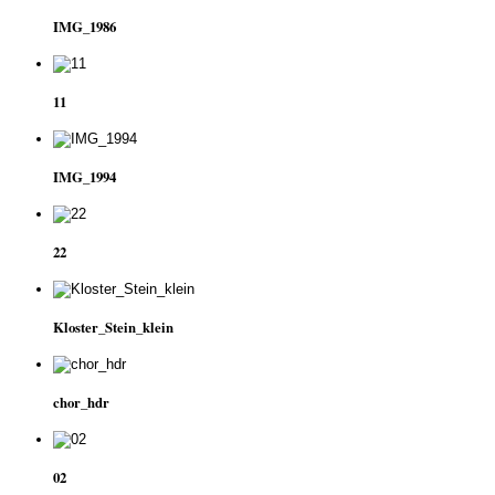
IMG_1986
11
IMG_1994
22
Kloster_Stein_klein
chor_hdr
02