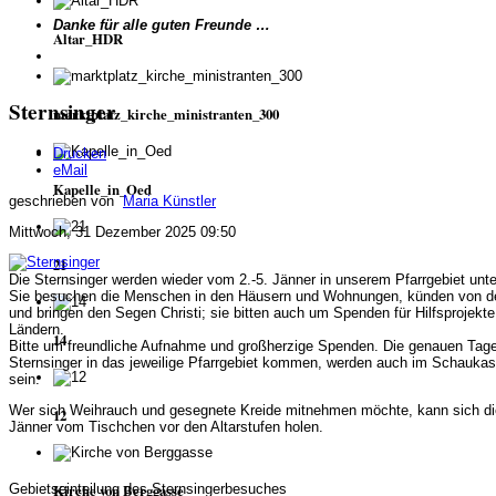
Danke für alle guten Freunde …
Altar_HDR
Sternsinger
marktplatz_kirche_ministranten_300
Drucken
eMail
Kapelle_in_Oed
geschrieben von
Maria Künstler
Mittwoch, 31 Dezember 2025 09:50
21
Die Sternsinger werden wieder vom 2.-5. Jänner in unserem Pfarrgebiet unt
Sie besuchen die Menschen in den Häusern und Wohnungen, künden von d
und bringen den Segen Christi; sie bitten auch um Spenden für Hilfsprojekt
Ländern.
14
Bitte um freundliche Aufnahme und großherzige Spenden. Die genauen Tage
Sternsinger in das jeweilige Pfarrgebiet kommen, werden auch im Schaukast
sein.
Wer sich Weihrauch und gesegnete Kreide mitnehmen möchte, kann sich di
12
Jänner vom Tischchen vor den Altarstufen holen.
Gebietseinteilung des Sternsingerbesuches
Kirche von Berggasse