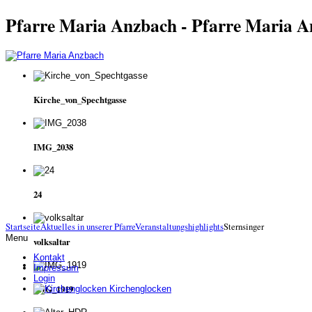
Pfarre Maria Anzbach - Pfarre Maria 
Kirche_von_Spechtgasse
IMG_2038
24
Startseite
Aktuelles in unserer Pfarre
Veranstaltungshighlights
Sternsinger
Menu
volksaltar
Kontakt
Impressum
Login
IMG_1919
Kirchenglocken