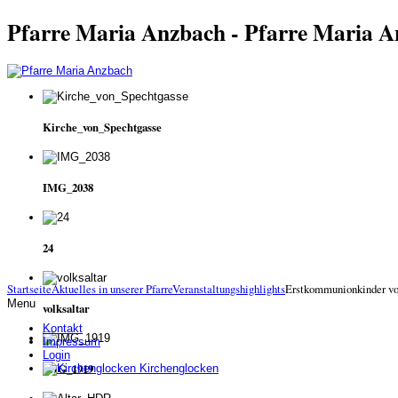
Pfarre Maria Anzbach - Pfarre Maria 
Kirche_von_Spechtgasse
IMG_2038
24
Startseite
Aktuelles in unserer Pfarre
Veranstaltungshighlights
Erstkommunionkinder vo
Menu
volksaltar
Kontakt
Impressum
Login
IMG_1919
Kirchenglocken