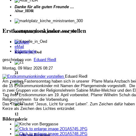
Danke für alle guten Freunde …
Altar_HDR
Erstkommunionkinder vorstellen
marktplatz_kirche_ministranten_300
Drucken
eMail
Bildergalerie
Kapelle_in_Oed
geschrieben von
Eduard Riedl
Montag, 09 März 2026 08:27
21
Eduard Riedl
Am zweiten Fastensonntag haben sich in unserer Pfarre Maria Anzbach bei
die 15 Erstkommunionkinder mit Namen der Pfarrgemeinde vorgestellt. Die
in zwei Gruppen von der Religionslehrerin Sabine Müller-Melchior und den El
14
Tag ihrer Erstkommunion am 19. April vorbereitet. Pfarrer Wilhelm Schuh da
Religionslehrerin für die Vorbereitung.
Das Thema lautet “Jesus, Licht für unser Leben”. Zum Zeichen dafür haben 
Kerze als Zeichen des Lichtes entzündet.
12
Bildergalerie
Kirche von Berggasse