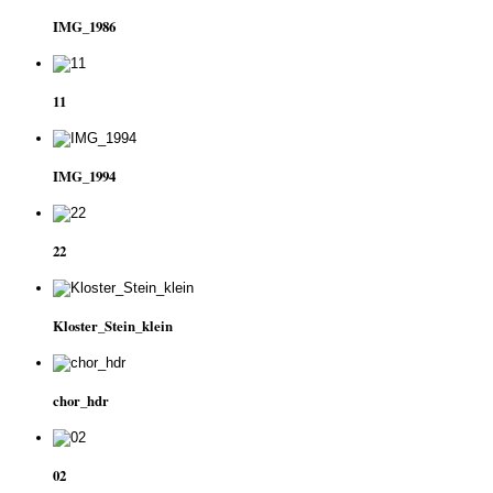
IMG_1986
11
IMG_1994
22
Kloster_Stein_klein
chor_hdr
02