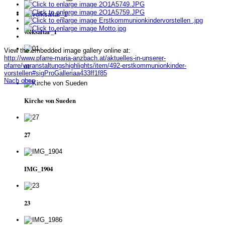
volksaltar_1
View the embedded image gallery online at:
http://www.pfarre-maria-anzbach.at/aktuelles-in-unserer-
01
pfarre/veranstaltungshighlights/item/492-erstkommunionkinder-
vorstellen#sigProGalleriaa433ff1f85
Nach oben
Kirche von Sueden
27
IMG_1904
23