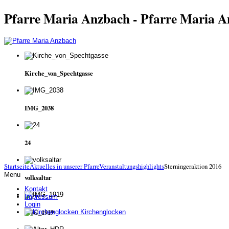
Pfarre Maria Anzbach - Pfarre Maria 
Kirche_von_Spechtgasse
IMG_2038
24
Startseite
Aktuelles in unserer Pfarre
Veranstaltungshighlights
Sterningeraktion 2016
Menu
volksaltar
Kontakt
Impressum
Login
IMG_1919
Kirchenglocken