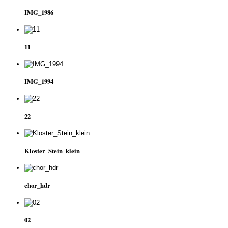
IMG_1986
11
IMG_1994
22
Kloster_Stein_klein
chor_hdr
02