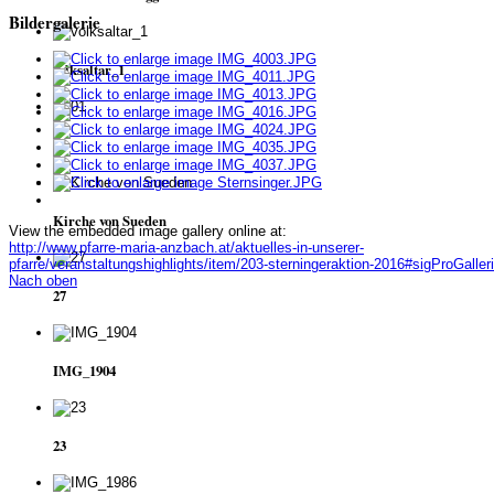
Bildergalerie
volksaltar_1
01
Kirche von Sueden
View the embedded image gallery online at:
http://www.pfarre-maria-anzbach.at/aktuelles-in-unserer-
pfarre/veranstaltungshighlights/item/203-sterningeraktion-2016#sigProGalle
Nach oben
27
IMG_1904
23