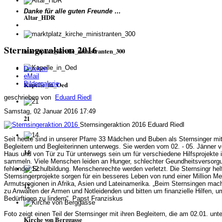
Danke für alle guten Freunde …
Altar_HDR
Sterningeraktion 2016
marktplatz_kirche_ministranten_300
Drucken
eMail
Bildergalerie
Kapelle_in_Oed
geschrieben von
Eduard Riedl
Samstag, 02 Januar 2016 17:49
21
Sternsingeraktion 2016
Eduard Riedl
Seit heute sind in unserer Pfarre 33 Mädchen und Buben als Sternsinger mit
Begleitern und Begleiterinnen unterwegs. Sie werden vom 02. - 05. Jänner 
14
Haus und von Tür zu Tür unterwegs sein um für verschiedene Hilfsprojekte i
sammeln. Viele Menschen leiden an Hunger, schlechter Geundheitsversorg
fehlender Schulbildung. Menschenrechte werden verletzt. Die Sternsingr he
Sternsingerprojekte sorgen für ein besseres Leben von rund einer Million M
Armutsregionen in Afrika, Asien und Lateinamerika.
„Beim Sternsingen mach
12
zu Anwälten der Armen und Notleidenden und bitten um finanzielle Hilfen, u
Bedürftigen zu lindern“.
Papst Franziskus
Foto zeigt einen Teil der Sternsinger mit ihren Begleitern, die am 02.01. un
Kirche von Berggasse